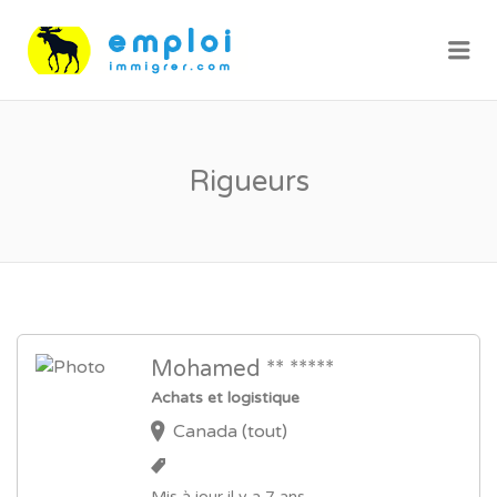
Me
Rigueurs
Mohamed ** *****
Achats et logistique
Canada (tout)
Mis à jour il y a 7 ans