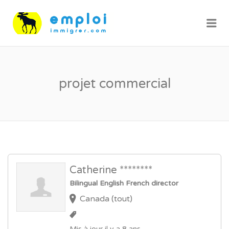
Me
projet commercial
Catherine ********
Bilingual English French director
Canada (tout)
Mis à jour il y a 8 ans