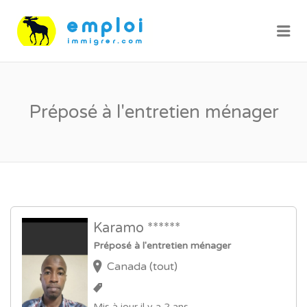
Me
Préposé à l'entretien ménager
Karamo ******
Préposé à l'entretien ménager
Canada (tout)
Mis à jour il y a 2 ans