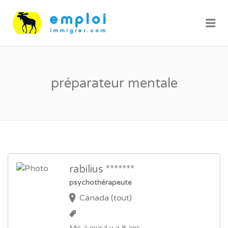
Me
préparateur mentale
rabilius *******
psychothérapeute
Canada (tout)
Mis à jour il y a 8 ans