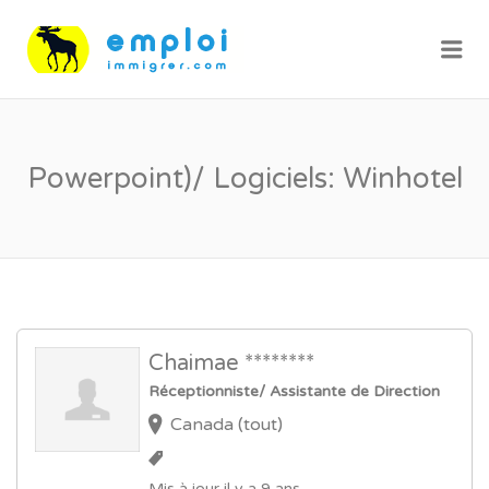
Me
Powerpoint)/ Logiciels: Winhotel
Chaimae ********
Réceptionniste/ Assistante de Direction
Canada (tout)
Mis à jour il y a 9 ans