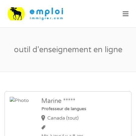
Me
outil d'enseignement en ligne
Marine *****
Professeur de langues
Canada (tout)
Mis à jour il y a 8 ans