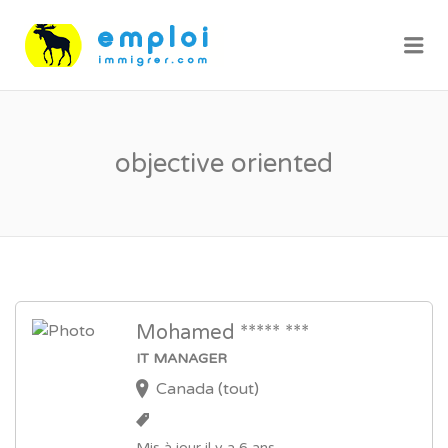
Me
objective oriented
Mohamed ***** ***
IT MANAGER
Canada (tout)
Mis à jour il y a 6 ans