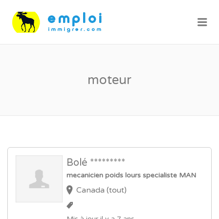
Me
moteur
Bolé *********
mecanicien poids lours specialiste MAN
Canada (tout)
Mis à jour il y a 7 ans