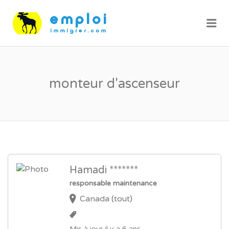
Me
monteur d'ascenseur
Hamadi *******
responsable maintenance
Canada (tout)
Mis à jour il y a 6 ans