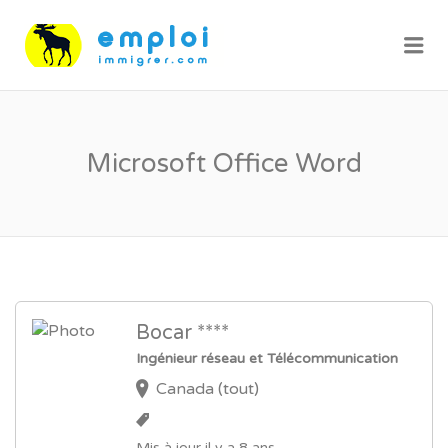
Me
Microsoft Office Word
Bocar ****
Ingénieur réseau et Télécommunication
Canada (tout)
Mis à jour il y a 8 ans