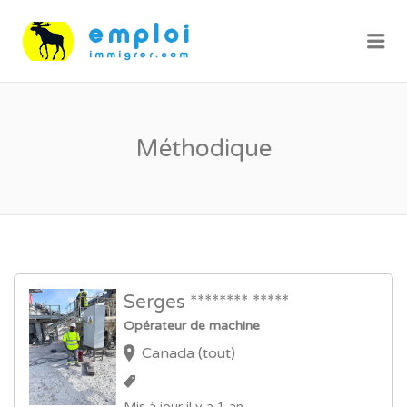
Me
Méthodique
Serges ******** *****
Opérateur de machine
Canada (tout)
Mis à jour il y a 1 an