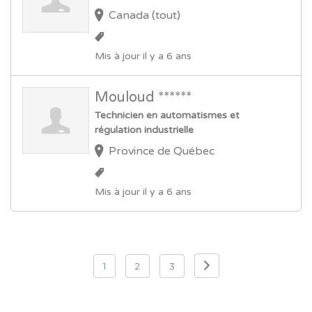
Canada (tout)
Mis à jour il y a 6 ans
Mouloud ******
Technicien en automatismes et
régulation industrielle
Province de Québec
Mis à jour il y a 6 ans
Pagination
1
2
3
des