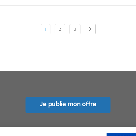
1
2
3
Je publie mon offre