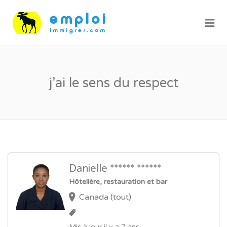
Me
j’ai le sens du respect
Danielle ****** ******
Hôtelière, restauration et bar
Canada (tout)
Mis à jour il y a 7 ans