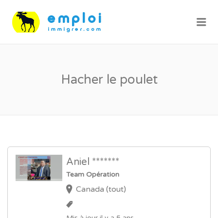
Me
Hacher le poulet
Aniel *******
Team Opération
Canada (tout)
Mis à jour il y a 5 ans