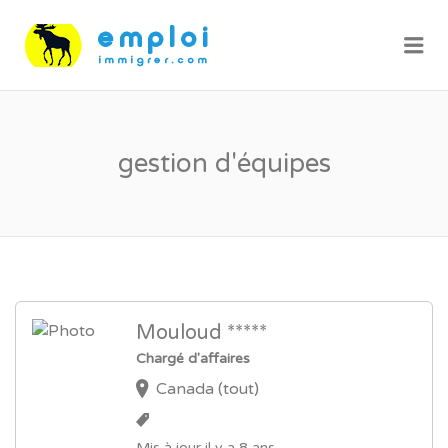
Me
gestion d'équipes
Mouloud *****
Chargé d'affaires
Canada (tout)
Mis à jour il y a 8 ans