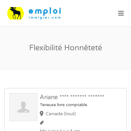
Me
Flexibilité Honnêteté
Ariane **** ******* *******
Teneuse livre comptable
Canada (tout)
Mis à jour il y a 3 ans