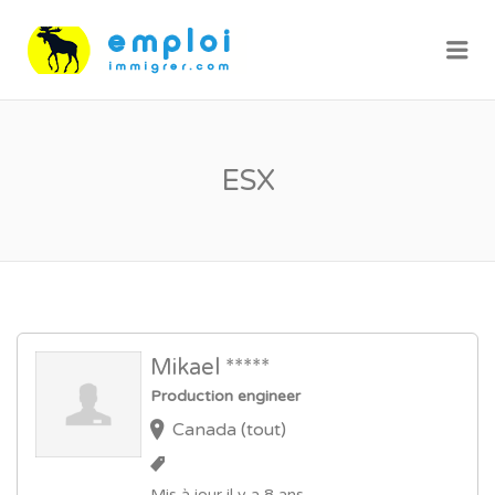
Me
ESX
Mikael *****
Production engineer
Canada (tout)
Mis à jour il y a 8 ans