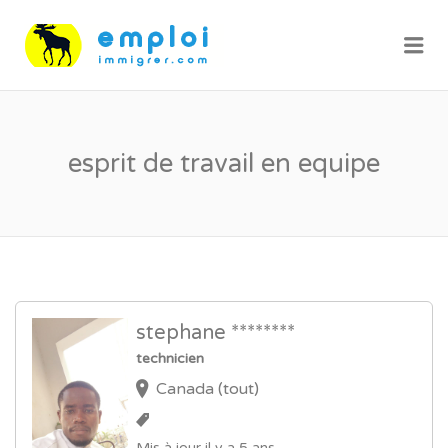
Me
esprit de travail en equipe
stephane ********
technicien
Canada (tout)
Mis à jour il y a 5 ans