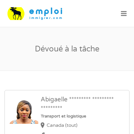
Me
Dévoué à la tâche
Abigaelle ********* *********
*********
Transport et logistique
Canada (tout)