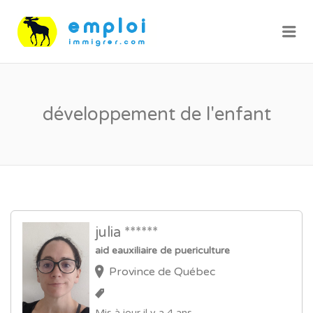
Me
développement de l'enfant
julia ******
aid eauxiliaire de puericulture
Province de Québec
Mis à jour il y a 4 ans