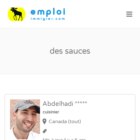
Me
des sauces
Abdelhadi *****
cuisinier
Canada (tout)
Mis à jour il y a 5 ans