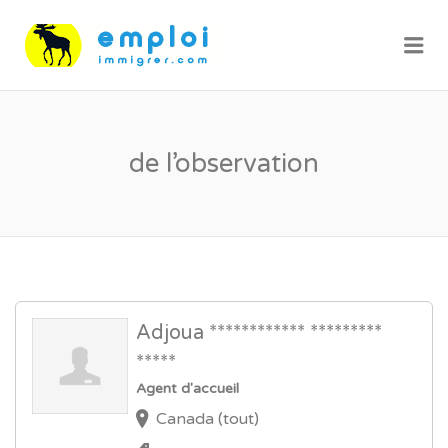
Me
de l’observation
Adjoua ************ *********
*****
Agent d'accueil
Canada (tout)