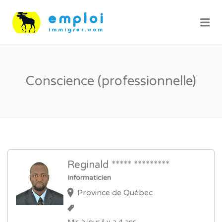
Me
Conscience (professionnelle)
Reginald ***** *********
Informaticien
Province de Québec
Mis à jour il y a 4 ans