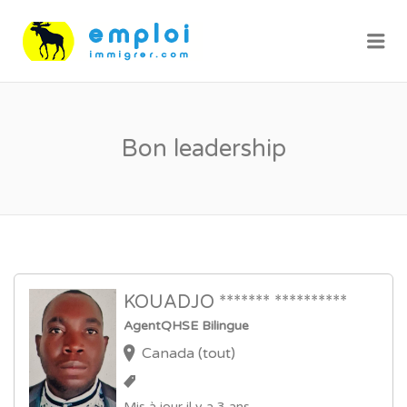
Me
Bon leadership
KOUADJO ******* **********
AgentQHSE Bilingue
Canada (tout)
Mis à jour il y a 3 ans