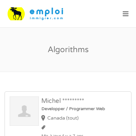
Me
Algorithms
Michel *********
Developper / Programmer Web
Canada (tout)
Mis à jour il y a 7 ans